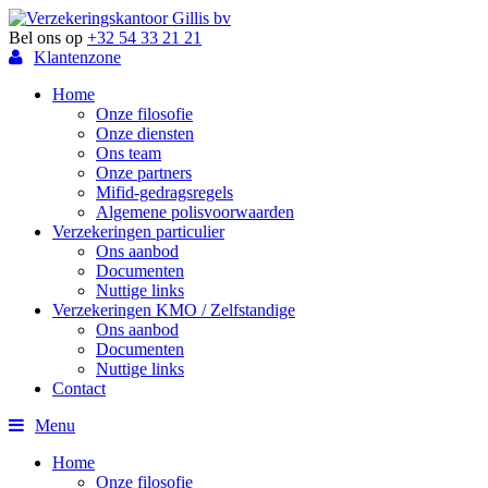
Bel ons op
+32 54 33 21 21
Klantenzone
Home
Onze filosofie
Onze diensten
Ons team
Onze partners
Mifid-gedragsregels
Algemene polisvoorwaarden
Verzekeringen particulier
Ons aanbod
Documenten
Nuttige links
Verzekeringen KMO / Zelfstandige
Ons aanbod
Documenten
Nuttige links
Contact
Menu
Home
Onze filosofie