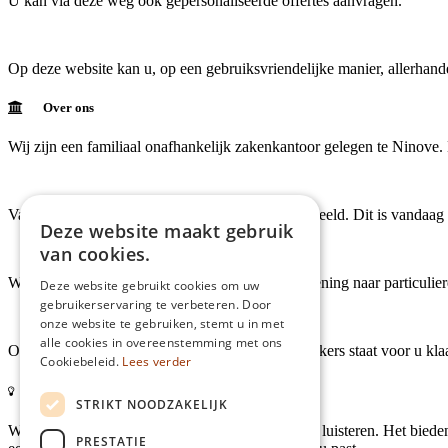
U kan via deze weg ook gepersonaliseerde offertes aanvragen.
Op deze website kan u, op een gebruiksvriendelijke manier, allerhand
Over ons
Wij zijn een familiaal onafhankelijk zakenkantoor gelegen te Ninove
Van in het begin stond u, onze klant, centraal in beeld. Dit is vandaag
Deze website maakt gebruik
van cookies.
Wij staan garant voor een persoonlijke dienstverlening naar particulie
Deze website gebruikt cookies om uw
gebruikerservaring te verbeteren. Door
onze website te gebruiken, stemt u in met
alle cookies in overeenstemming met ons
Ons enthousiast en competent team van medewerkers staat voor u klaa
Cookiebeleid.
Lees verder
Onze filosofie
STRIKT NOODZAKELIJK
Wij maken tijd om naar uw persoonlijk verhaal te luisteren. Het biede
PRESTATIE