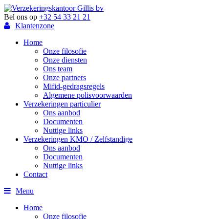
Bel ons op
+32 54 33 21 21
Klantenzone
Home
Onze filosofie
Onze diensten
Ons team
Onze partners
Mifid-gedragsregels
Algemene polisvoorwaarden
Verzekeringen particulier
Ons aanbod
Documenten
Nuttige links
Verzekeringen KMO / Zelfstandige
Ons aanbod
Documenten
Nuttige links
Contact
Menu
Home
Onze filosofie