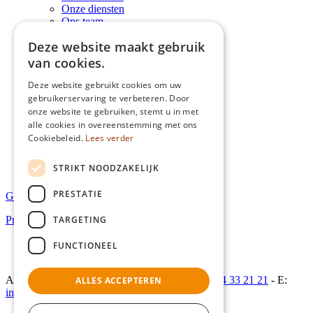
Onze diensten
Ons team
Onze partners
Deze website maakt gebruik
Mifid-gedragsregels
Algemene polisvoorwaarden
van cookies.
Verzekeringen particulier
Ons aanbod
Deze website gebruikt cookies om uw
Documenten
gebruikerservaring te verbeteren. Door
Nuttige links
onze website te gebruiken, stemt u in met
Verzekeringen KMO / Zelfstandige
alle cookies in overeenstemming met ons
Ons aanbod
Cookiebeleid.
Lees verder
Documenten
Nuttige links
STRIKT NOODZAKELIJK
Contact
PRESTATIE
Gebruiksvoorwaarden
TARGETING
Privacyverklaring
Gebruiksvoorwaarden
FUNCTIONEEL
Privacyverklaring
Aalstersesteenweg 195 - 9400 Ninove - T:
+32 54 33 21 21
- E:
ALLES ACCEPTEREN
info@gillisnv.be