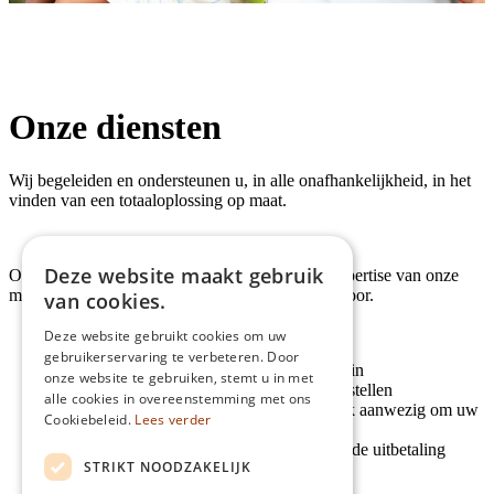
Onze diensten
Wij begeleiden en ondersteunen u, in alle onafhankelijkheid, in het
vinden van een totaaloplossing op maat.
Deze website maakt gebruik
Ook bij een schadegeval kan u rekenen op de expertise van onze
medewerkers en op de meerwaarde van ons kantoor.
van cookies.
Deze website gebruikt cookies om uw
gebruikerservaring te verbeteren. Door
wij vullen samen met u de schade aangifte in
onze website te gebruiken, stemt u in met
wij komen de schade bij u persoonlijk vaststellen
alle cookies in overeenstemming met ons
bij een schade expertise zijn wij persoonlijk aanwezig om uw
Cookiebeleid.
Lees verder
belangen te verdedigen
wij volgen uw dossier op de voet op zodat de uitbetaling
STRIKT NOODZAKELIJK
correct en snel verloopt