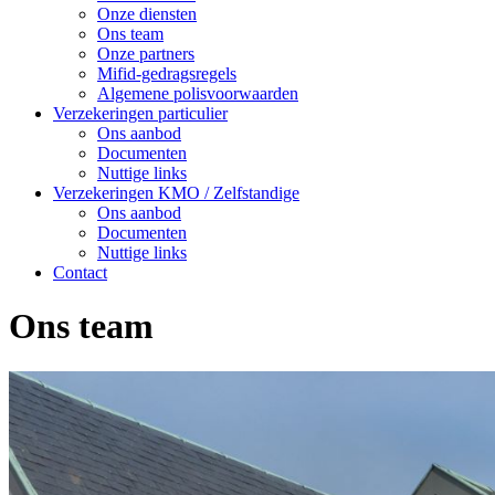
Onze diensten
Ons team
Onze partners
Mifid-gedragsregels
Algemene polisvoorwaarden
Verzekeringen particulier
Ons aanbod
Documenten
Nuttige links
Verzekeringen KMO / Zelfstandige
Ons aanbod
Documenten
Nuttige links
Contact
Ons team