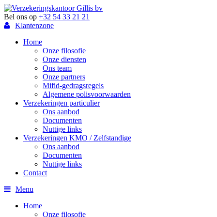
Bel ons op
+32 54 33 21 21
Klantenzone
Home
Onze filosofie
Onze diensten
Ons team
Onze partners
Mifid-gedragsregels
Algemene polisvoorwaarden
Verzekeringen particulier
Ons aanbod
Documenten
Nuttige links
Verzekeringen KMO / Zelfstandige
Ons aanbod
Documenten
Nuttige links
Contact
Menu
Home
Onze filosofie